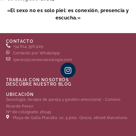
«El sexo no es solo piel: es conexión, presencia y
escucha.»
CONTACTO
+34 614 356 929
Contacto por WhatsApp
rperez@conexosexologia.com
TRABAJA CON NOSOTROS
DESCÚBRE NUESTRO BLOG
UBICACIÓN
Sexología, terapia de pareja y gestión emocional - Conexo.
Ricardo Perez
Nº de colegiado: 26245
Plaça de Gal·la Placídia, 10, 5 piso, Gracia, 08006 Barcelona