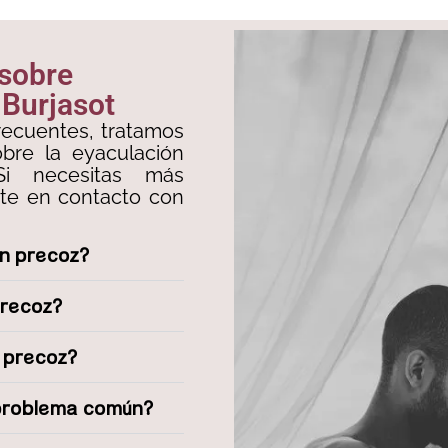
 sobre
 Burjasot
recuentes, tratamos
bre la eyaculación
Si necesitas más
rte en contacto con
ón precoz?
precoz?
n precoz?
 problema común?