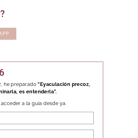
o?
APP
6
z, he preparado
“Eyaculación precoz,
minarla, es entenderla”.
acceder a la guía desde ya.