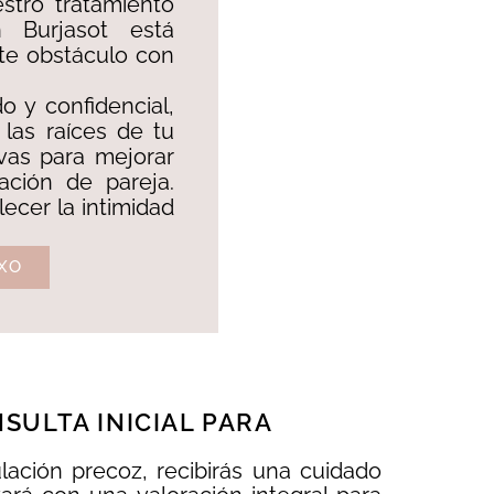
stro tratamiento
 Burjasot está
ste obstáculo con
o y confidencial,
 las raíces de tu
ivas para mejorar
lación de pareja.
lecer la intimidad
XO
ULTA INICIAL PARA
lación precoz, recibirás una cuidado