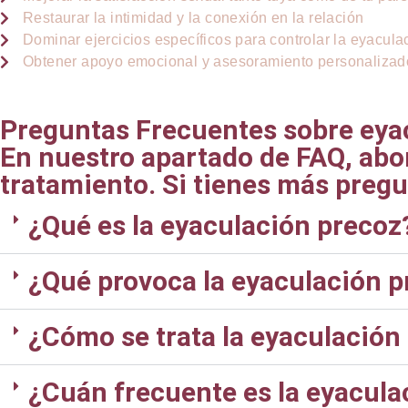
Restaurar la intimidad y la conexión en la relación
Dominar ejercicios específicos para controlar la eyacula
Obtener apoyo emocional y asesoramiento personalizad
Preguntas Frecuentes sobre eya
En nuestro apartado de FAQ, abo
tratamiento. Si tienes más preg
¿Qué es la eyaculación precoz
¿Qué provoca la eyaculación p
¿Cómo se trata la eyaculación
¿Cuán frecuente es la eyacula