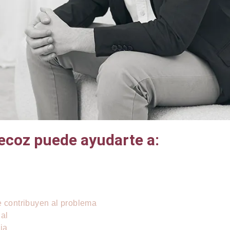
recoz puede ayudarte a:
e contribuyen al problema
ual
ja