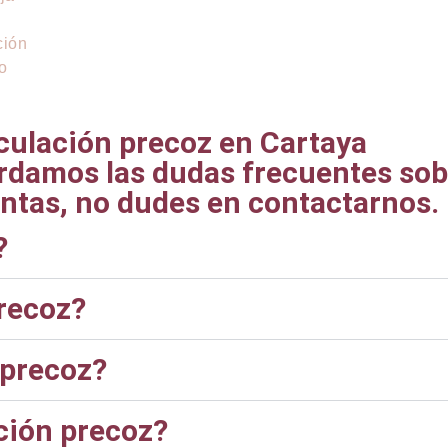
ción
o
culación precoz en Cartaya
rdamos las dudas frecuentes sobr
untas, no dudes en contactarnos.
?
recoz?
 precoz?
ción precoz?