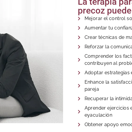
La terapia pa
precoz puede 
Mejorar el control s
Aumentar tu confian
Crear técnicas de m
Reforzar la comunica
Comprender los fact
contribuyen al prob
Adoptar estrategias 
Enhance la satisfacc
pareja
Recuperar la intimida
Aprender ejercicios 
eyaculación
Obtener apoyo emoc