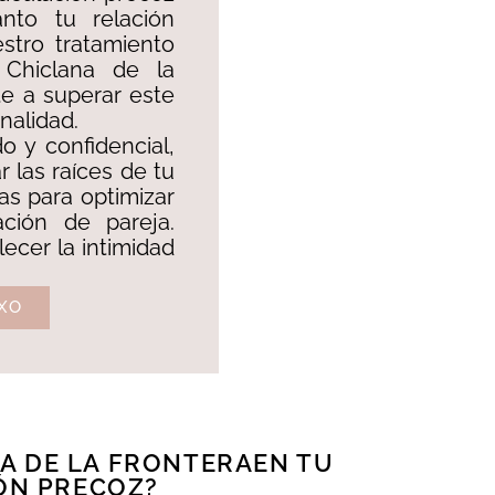
nto tu relación
stro tratamiento
 Chiclana de la
te a superar este
alidad. ​
 y confidencial,
r las raíces de tu
vas para optimizar
ación de pareja.
lecer la intimidad
XO
A DE LA FRONTERAEN TU
ÓN PRECOZ?