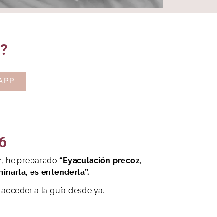
o?
APP
6
z, he preparado
“Eyaculación precoz,
minarla, es entenderla”.
acceder a la guía desde ya.