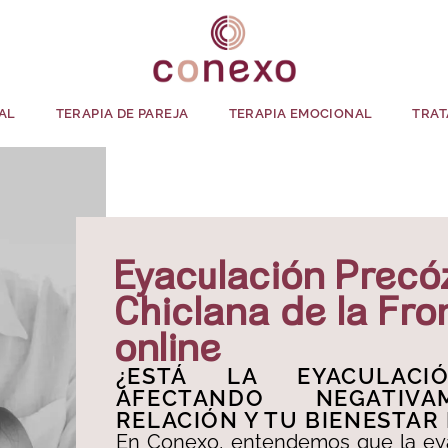
AL
TERAPIA DE PAREJA
TERAPIA EMOCIONAL
TRAT
Eyaculación Precó
Chiclana de la Fro
online
¿ESTÁ LA EYACULACI
AFECTANDO NEGATIV
RELACIÓN Y TU BIENESTAR
En Conexo, entendemos que la ey