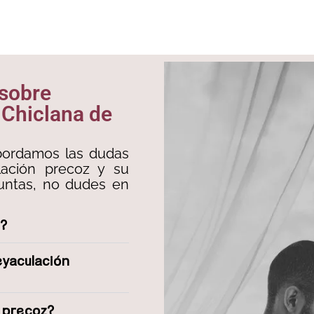
 sobre
 Chiclana de
bordamos las dudas
ación precoz y su
guntas, no dudes en
z?
eyaculación
n precoz?