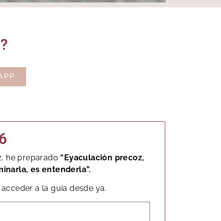
o?
APP
6
z, he preparado
“Eyaculación precoz,
minarla, es entenderla”.
acceder a la guía desde ya.