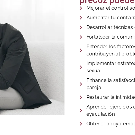
Mejorar el control s
Aumentar tu confian
Desarrollar técnica
Fortalecer la comuni
Entender los factor
contribuyen al prob
Implementar estrateg
sexual
Enhance la satisfacc
pareja
Restaurar la intimida
Aprender ejercicios 
eyaculación
Obtener apoyo emoc