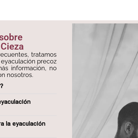
 sobre
 Cieza
recuentes, tratamos
 eyaculación precoz
más información, no
n nosotros.
z?
eyaculación
a la eyaculación