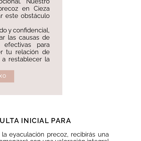
cional. Nuestro
 precoz en Cieza
ar este obstáculo
do y confidencial,
car las causas de
s efectivas para
er tu relación de
 a restablecer la
XO
LTA INICIAL PARA
la eyaculación precoz, recibirás una