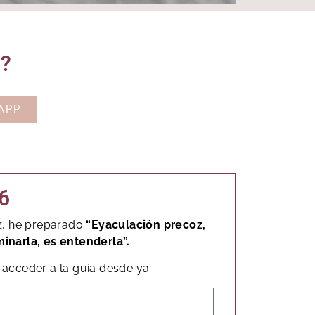
o?
APP
6
z, he preparado
“Eyaculación precoz,
minarla, es entenderla”.
acceder a la guía desde ya.