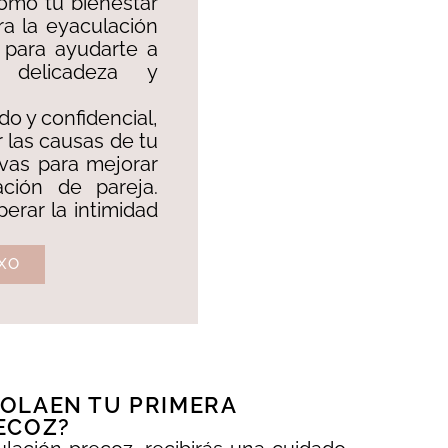
como tu bienestar
ra la eyaculación
 para ayudarte a
 delicadeza y
do y confidencial,
 las causas de tu
ivas para mejorar
ación de pareja.
erar la intimidad
XO
OLAEN TU PRIMERA
ECOZ?