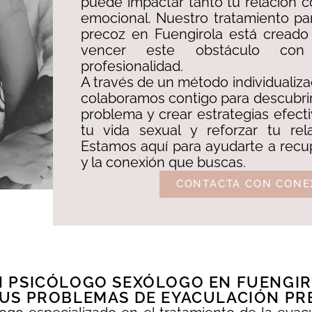
puede impactar tanto tu relación 
emocional. Nuestro tratamiento pa
precoz en Fuengirola está creado
vencer este obstáculo con
profesionalidad. ​
A través de un método individualiza
colaboramos contigo para descubrir
problema y crear estrategias efect
tu vida sexual y reforzar tu rel
Estamos aquí para ayudarte a recup
y la conexión que buscas.
CONTACTA CON CONE
 PSICÓLOGO SEXÓLOGO EN FUENGIR
US PROBLEMAS DE EYACULACIÓN PR