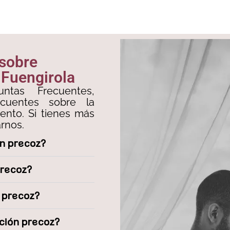
 sobre
 Fuengirola
ntas Frecuentes,
ecuentes sobre la
ento. Si tienes más
rnos.
ón precoz?
precoz?
n precoz?
ación precoz?