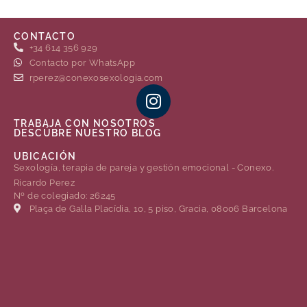
CONTACTO
+34 614 356 929
Contacto por WhatsApp
rperez@conexosexologia.com
TRABAJA CON NOSOTROS
DESCÚBRE NUESTRO BLOG
UBICACIÓN
Sexología, terapia de pareja y gestión emocional - Conexo.
Ricardo Perez
Nº de colegiado: 26245
Plaça de Gal·la Placídia, 10, 5 piso, Gracia, 08006 Barcelona