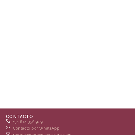
CONTACTO
+34 614 356 929
Contacto por WhatsApp
rperez@conexosexologia.com