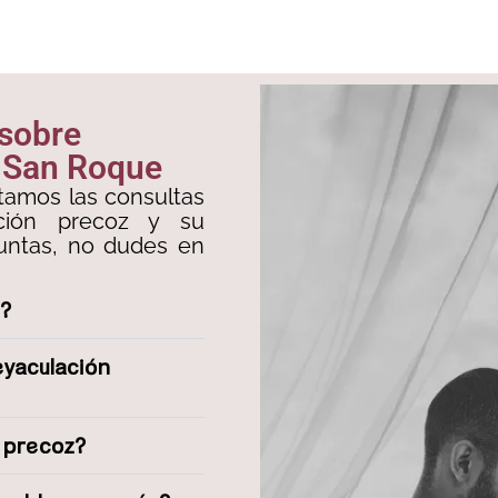
 sobre
n San Roque
tamos las consultas
ación precoz y su
guntas, no dudes en
z?
eyaculación
n precoz?