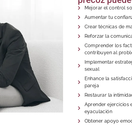
Mejorar el control s
Aumentar tu confian
Crear técnicas de m
Reforzar la comunica
Comprender los fact
contribuyen al prob
Implementar estrateg
sexual
Enhance la satisfacc
pareja
Restaurar la intimida
Aprender ejercicios 
eyaculación
Obtener apoyo emoc