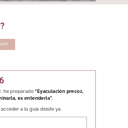
o?
APP
6
z, he preparado
“Eyaculación precoz,
minarla, es entenderla”.
acceder a la guía desde ya.