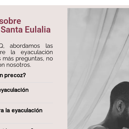
 sobre
Santa Eulalia
Q, abordamos las
e la eyaculación
es más preguntas, no
n nosotros.
ón precoz?
eyaculación
a la eyaculación