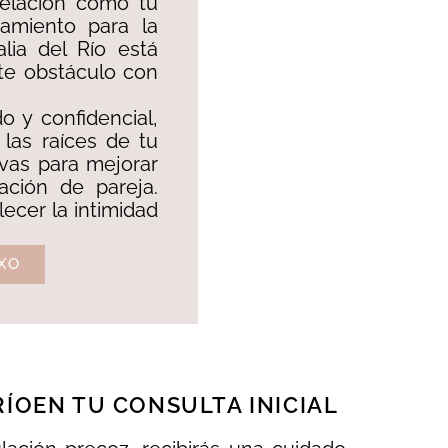
relación como tu
tamiento para la
lia del Río está
te obstáculo con
o y confidencial,
 las raíces de tu
ivas para mejorar
lación de pareja.
lecer la intimidad
XO
ÍOEN TU CONSULTA INICIAL