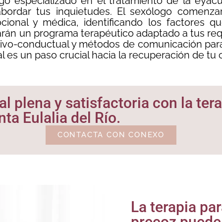
ogo especializado en el tratamiento de la eyacu
a abordar tus inquietudes. El sexólogo comenza
ional y médica, identificando los factores q
rán un programa terapéutico adaptado a tus requ
tivo-conductual y métodos de comunicación para o
ial es un paso crucial hacia la recuperación de tu 
l plena y satisfactoria con la ter
ta Eulalia del Río.
CONTACTA CON CONEXO
La terapia pa
precoz puede 