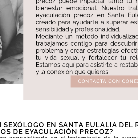
precoz puede impactar tanto tu 
bienestar emocional. Nuestro tra
eyaculación precoz en Santa Eula
creado para ayudarte a superar es
sensibilidad y profesionalidad. ​
Mediante un método individualizad
trabajamos contigo para descubrir
problema y crear estrategias efect
tu vida sexual y fortalecer tu re
Estamos aquí para asistirte a restab
y la conexión que quieres.
CONTACTA CON CONE
SEXÓLOGO EN SANTA EULALIA DEL R
TOS DE EYACULACIÓN PRECOZ?