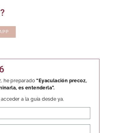
o?
APP
6
z, he preparado
“Eyaculación precoz,
minarla, es entenderla”.
acceder a la guía desde ya.