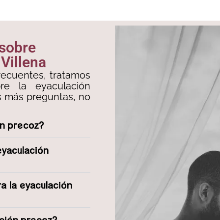
 sobre
Villena
recuentes, tratamos
re la eyaculación
es más preguntas, no
ón precoz?
eyaculación
a la eyaculación
ación precoz?