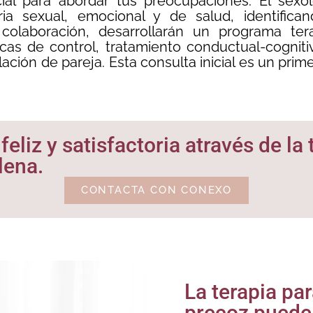
ncial para abordar tus preocupaciones. El se
ria sexual, emocional y de salud, identific
olaboración, desarrollarán un programa ter
nicas de control, tratamiento conductual-cogn
elación de pareja. Esta consulta inicial es un pri
eliz y satisfactoria através de la 
lena.
CONTACTA CON CONEXO
La terapia pa
precoz puede 