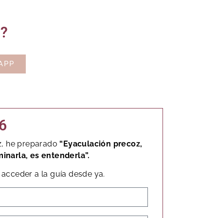
o?
APP
6
z, he preparado
“Eyaculación precoz,
minarla, es entenderla”.
acceder a la guía desde ya.