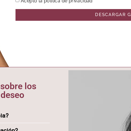
Acepto la política de privacidad
DESCARGAR G
sobre los
 deseo
pia?
cación?