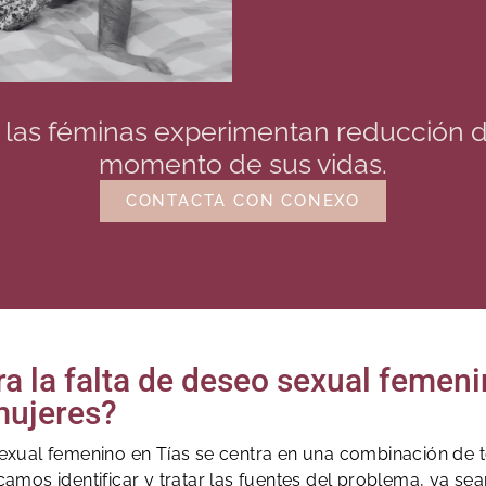
e las féminas experimentan reducción 
momento de sus vidas.
CONTACTA CON CONEXO
ra la falta de deseo sexual feme
mujeres?
exual femenino en Tías se centra en una combinación de t
mos identificar y tratar las fuentes del problema, ya sean 