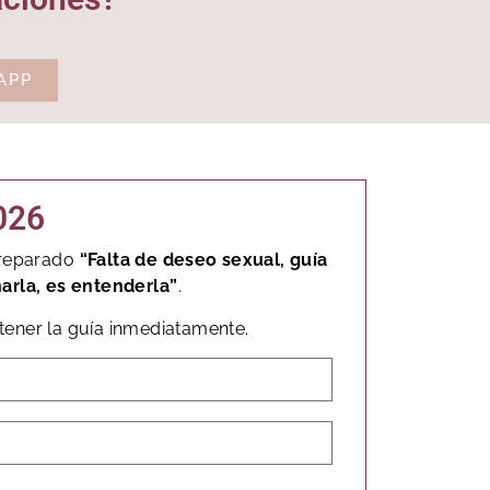
APP
2026
 preparado
“Falta de deseo sexual, guía
narla, es entenderla”
.
ener la guía inmediatamente.