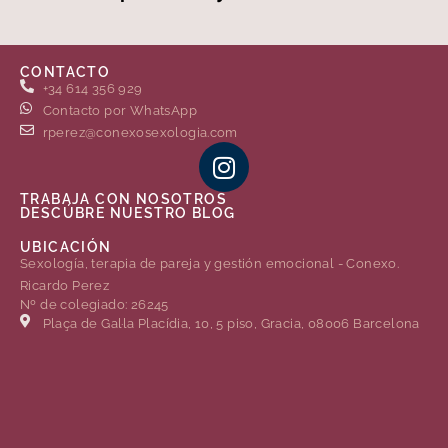
CONTACTO
+34 614 356 929
Contacto por WhatsApp
rperez@conexosexologia.com
TRABAJA CON NOSOTROS
DESCÚBRE NUESTRO BLOG
UBICACIÓN
Sexología, terapia de pareja y gestión emocional - Conexo.
Ricardo Perez
Nº de colegiado: 26245
Plaça de Gal·la Placídia, 10, 5 piso, Gracia, 08006 Barcelona