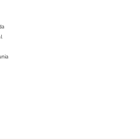
da
l
unia
a