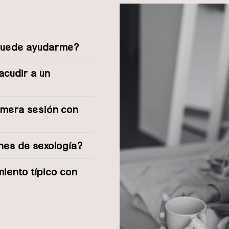
 puede ayudarme?
acudir a un
imera sesión con
ones de sexología?
miento típico con