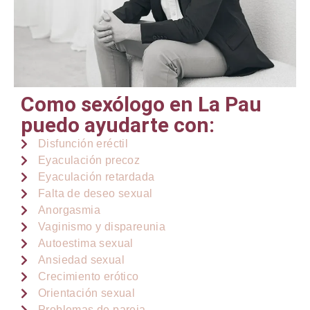
Como sexólogo en La Pau
puedo ayudarte con:
Disfunción eréctil
Eyaculación precoz
Eyaculación retardada
Falta de deseo sexual
Anorgasmia
Vaginismo y dispareunia
Autoestima sexual
Ansiedad sexual
Crecimiento erótico
Orientación sexual
Problemas de pareja