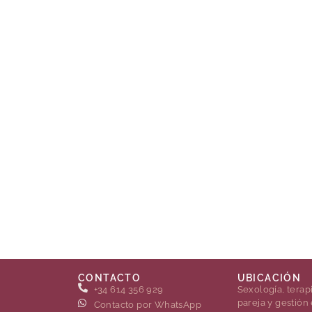
CONTACTO
UBICACIÓN
+34 614 356 929
Sexología, terap
pareja y gestión
Contacto por WhatsApp