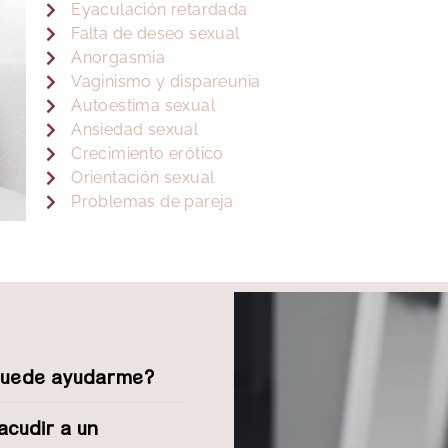
Eyaculación retardada
Falta de deseo sexual
Anorgasmia
Vaginismo y dispareunia
Autoestima sexual
Ansiedad sexual
Crecimiento erótico
Orientación sexual
Problemas de pareja
 puede ayudarme?
acudir a un