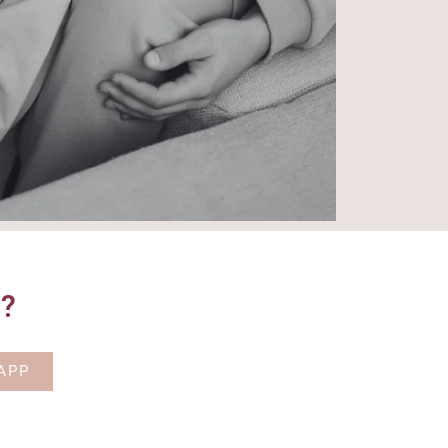
o?
APP