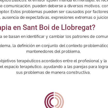
eptos básicos: el emisor (quien manda el mensaje), el recep
de comunicación, pueden deberse a diversos motivos, como
ceptor. Estos problemas pueden ser causados por factores
, ausencia de expectativas, expresiones extremas o juicios
pia en Sant Boi de Llobregat?
pia se basan en identificar y cambiar los patrones de comu
blema, la definición en conjunto del contexto problemático,
mantenedores del problema.
n objetivos terapéuticos acordados entre el profesional y l
 del espacio terapéutico, ayudando a las parejas para
logr
sus problemas de manera constructiva.