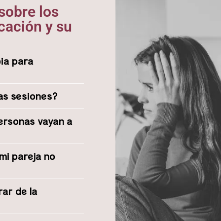
sobre los
ación y su
pia para
las sesiones?
personas vayan a
 mi pareja no
ar de la