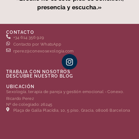
presencia y escucha.»
CONTACTO
+34 614 356 929
Contacto por WhatsApp
rperez@conexosexologia.com
TRABAJA CON NOSOTROS
DESCÚBRE NUESTRO BLOG
UBICACIÓN
Sexología, terapia de pareja y gestión emocional - Conexo.
Ricardo Perez
Nº de colegiado: 26245
Plaça de Gal·la Placídia, 10, 5 piso, Gracia, 08006 Barcelona