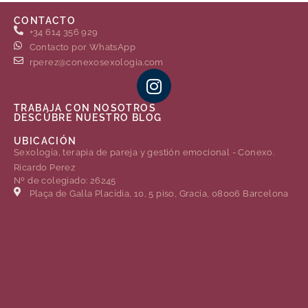
CONTACTO
+34 614 356 929
Contacto por WhatsApp
rperez@conexosexologia.com
TRABAJA CON NOSOTROS
DESCÚBRE NUESTRO BLOG
UBICACIÓN
Sexología, terapia de pareja y gestión emocional - Conexo.
Ricardo Perez
Nº de colegiado: 26245
Plaça de Gal·la Placídia, 10, 5 piso, Gracia, 08006 Barcelona