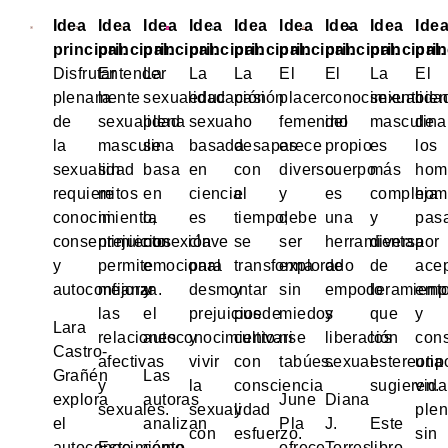
Idea
Idea
Idea
Idea
Idea
Idea
Idea
Idea
Ide
principal:
principal:
principal:
principal:
principal:
principal:
principal:
principal:
prin
Disfrutar
Entender
La
La
La
El
El
La
El
plenamente
la
sexualidad
educación
pasión
placer
conocimiento
sexualida
bien
de
sexualidad
plena
sexual
no
femenino
del
masculina
de
la
masculina
se
basada
desaparece
es
propio
es
los
sexualidad
sin
basa
en
con
diverso
cuerpo
más
hom
requiere
mitos
en
ciencia
el
y
es
compleja
hom
conocimiento,
ni
la
es
tiempo;
debe
una
y
pas
consentimiento
prejuicios
conexión
clave
se
ser
herramienta
diversa
por
y
permite
emocional
para
transforma
explorado
de
de
acep
autoconfianza.
mejorar
y
desmontar
y
sin
empoderamient
lo
emp
las
el
prejuicios
puede
miedos
y
que
y
Lara
relaciones
autoconocimiento.
y
cultivarse
ni
liberación
los
cons
Castro-
afectivas
vivir
con
tabúes.
sexual.
estereotip
una
Grañén
Las
y
la
consciencia
sugieren.
vida
explora
autoras
June
Diana
sexuales.
sexualidad
y
ple
el
analizan
Pla
J.
Este
con
esfuerzo.
sin
autoconocimiento
Este
cómo
ofrece
Torres
libro