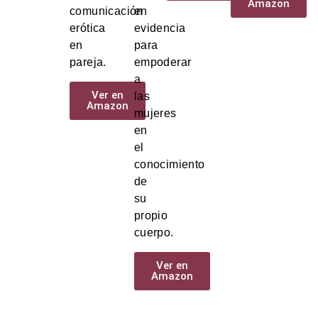
Amazon
comunicación
en
erótica
evidencia
en
para
pareja.
empoderar
a
Ver en
las
Amazon
mujeres
en
el
conocimiento
de
su
propio
cuerpo.
Ver en
Amazon