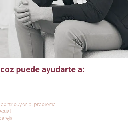
ecoz puede ayudarte a:
n.
e contribuyen al problema
exual
pareja