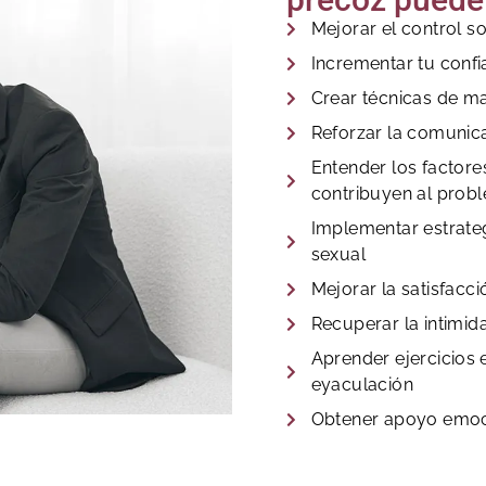
Mejorar el control s
Incrementar tu confi
Crear técnicas de m
Reforzar la comunica
Entender los factor
contribuyen al prob
Implementar estrateg
sexual
Mejorar la satisfacc
Recuperar la intimida
Aprender ejercicios 
eyaculación
Obtener apoyo emoc