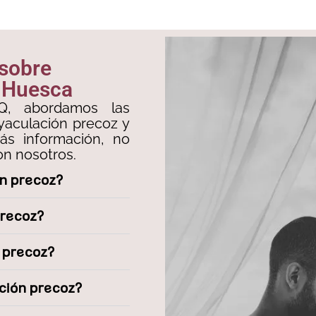
 sobre
n Huesca
Q, abordamos las
yaculación precoz y
más información, no
n nosotros.
ón precoz?
precoz?
n precoz?
ación precoz?