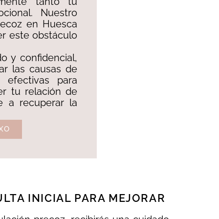
mente tanto tu
cional. Nuestro
precoz en Huesca
er este obstáculo
 y confidencial,
car las causas de
 efectivas para
er tu relación de
te a recuperar la
XO
LTA INICIAL PARA MEJORAR