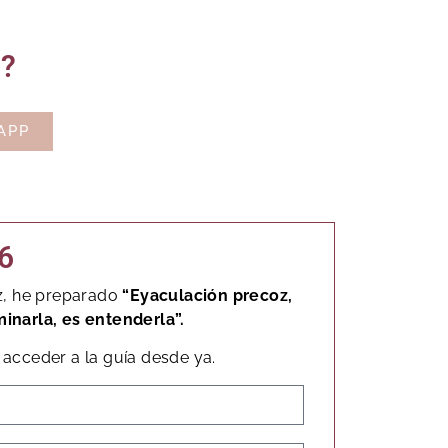
o?
APP
6
z, he preparado
“Eyaculación precoz,
minarla, es entenderla”.
acceder a la guía desde ya.