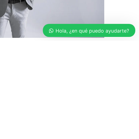
Hola, ¿en qué puedo ayudarte?
o es para ti si...
seguridad en la pareja.
ura contigo mismo.
atrón de relaciones de pareja
estionar ciertas emociones disruptivas.
pena luchar y trabajar por la relación de