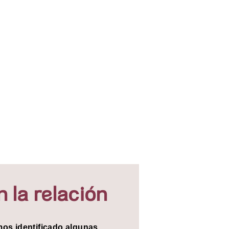
n la relación
os identificado algunas