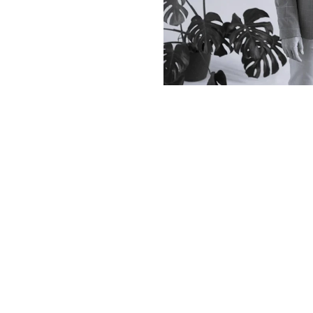
Este espaci
Quieres promover la 
Quieres sentirte seg
Quieres romper un p
problemáticos.
Quieres aprender a g
Crees que merece la 
pareja.