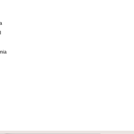
a
l
nia