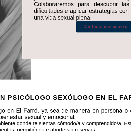
Colaboraremos para descubrir la
dificultades e aplicar estrategias con 
una vida sexual plena.
Contacta con conexo
N PSICÓLOGO SEXÓLOGO EN EL FA
go en El Farró, ya sea de manera en persona o o
 bienestar sexual y emocional:
iente donde te sientas cómodo/a y comprendido/a. Este 
entos, permitiéndote abrirte sin reservas.