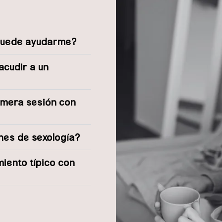
 puede ayudarme?
acudir a un
imera sesión con
ones de sexología?
miento típico con