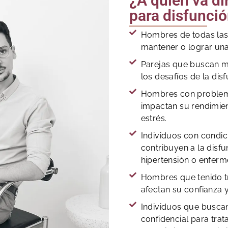
¿A quién va di
para disfunció
Hombres de todas las
mantener o lograr una
Parejas que buscan me
los desafíos de la disf
Hombres con problem
impactan su rendimie
estrés.
Individuos con condi
contribuyen a la disfu
hipertensión o enfer
Hombres que tenido t
afectan su confianza 
Individuos que buscan
confidencial para trat