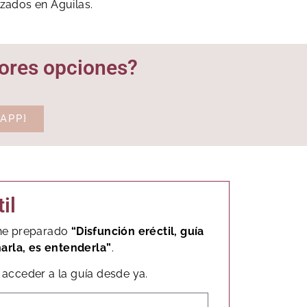
izados en Águilas.
iores opciones?
APP}
il
, he preparado
“Disfunción eréctil, guía
narla, es entenderla”
.
acceder a la guía desde ya.