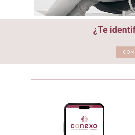
¿Te identi
COM