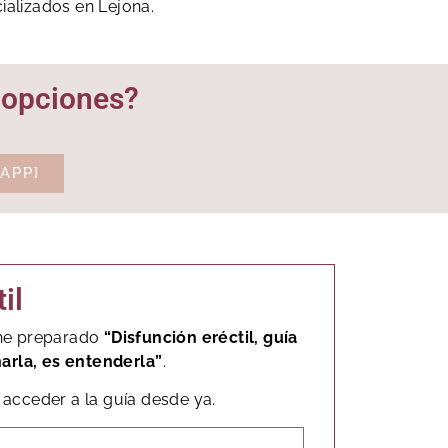
ializados en Lejona.
s opciones?
APP}
il
, he preparado
“Disfunción eréctil, guía
narla, es entenderla”
.
acceder a la guía desde ya.