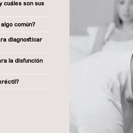
 y cuáles son sus
s algo común?
ara diagnosticar
ra la disfunción
eréctil?