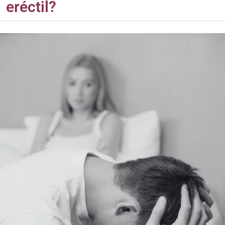
eréctil?