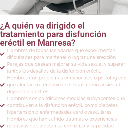
¿A quién va dirigido el
tratamiento para disfunción
eréctil en Manresa?
Hombres de todas las edades que experimentan
dificultades para mantener o lograr una erección.
Parejas que desean mejorar su vida sexual y superar
juntos los desafíos de la disfunción eréctil.
Hombres con problemas emocionales o psicológicos
que afectan su rendimiento sexual, como ansiedad,
depresión o estrés.
Hombres con condiciones médicas subyacentes que
contribuyen a la disfunción eréctil, como diabetes,
hipertensión o enfermedades cardiovasculares.
Hombres que han sufrido traumas o experiencias
negativas que afectan su confianza y capacidad