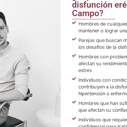
disfunción eré
Campo?
Hombres de cualquier
mantener o lograr una
Parejas que buscan me
los desafíos de la disf
Hombres con problem
afectan su rendimient
estrés.
Individuos con condi
contribuyen a la disfu
hipertensión o enfer
Hombres que han sufr
que afectan su confia
Individuos que requier
confidencial para trat