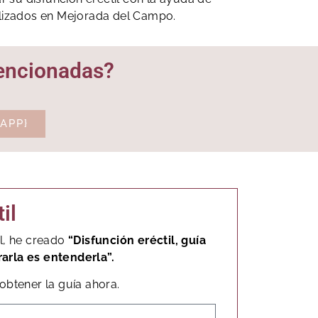
alizados en Mejorada del Campo.
mencionadas?
APP}
il
il, he creado
“Disfunción eréctil, guía
arla es entenderla”.
obtener la guía ahora.