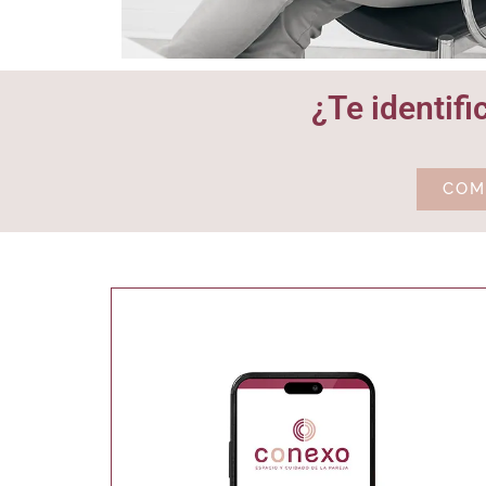
¿Te identif
COM