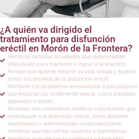
¿A quién va dirigido el
tratamiento para disfunción
eréctil en Morón de la Frontera?
Hombres de todas las edades que experimentan
dificultades para mantener o lograr una erección.
Parejas que quieren mejorar su vida sexual y superar
juntos los desafíos de la disfunción eréctil.
Hombres con problemas emocionales o psicológicos
que impactan su rendimiento sexual, como ansiedad,
depresión o estrés.
Personas con condiciones médicas subyacentes que
contribuyen a la disfunción eréctil, como diabetes,
hipertensión o enfermedades cardiovasculares.
Hombres que han sufrido traumas o experiencias
negativas que afectan su confianza y capacidad