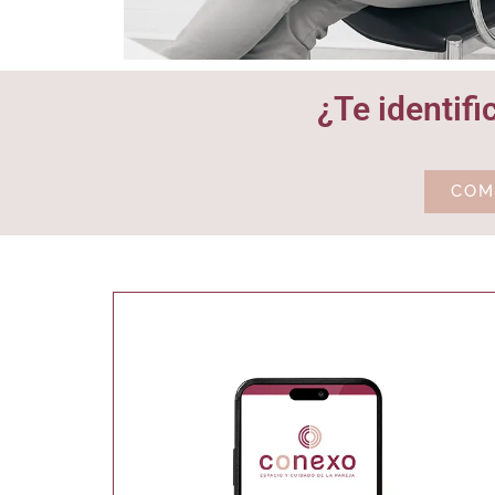
¿Te identif
COM