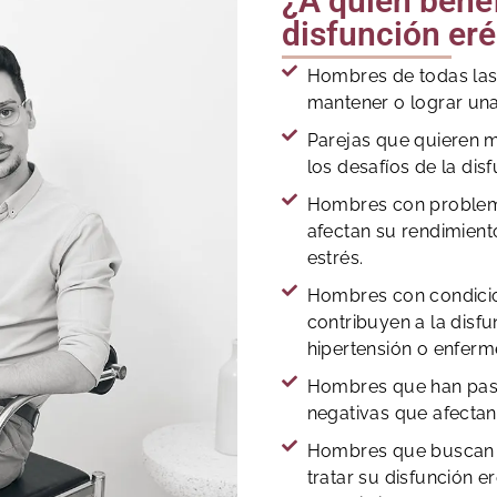
¿A quién benef
disfunción eré
Hombres de todas las
mantener o lograr una
Parejas que quieren m
los desafíos de la disf
Hombres con problem
afectan su rendimient
estrés.
Hombres con condici
contribuyen a la disfu
hipertensión o enfer
Hombres que han pasa
negativas que afectan
Hombres que buscan u
tratar su disfunción e