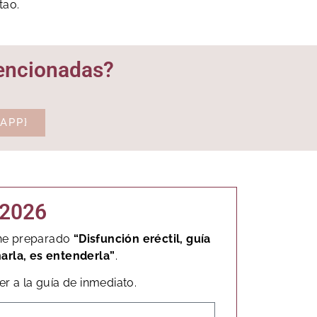
tao.
mencionadas?
APP}
 2026
, he preparado
“Disfunción eréctil, guía
narla, es entenderla”
.
r a la guía de inmediato.