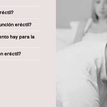
réctil?
unción eréctil?
ento hay para la
n eréctil?