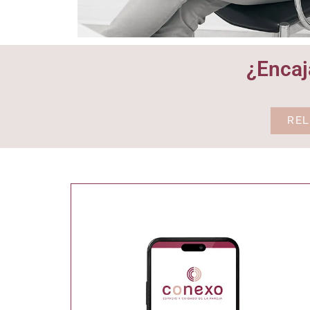
¿Encaj
REL