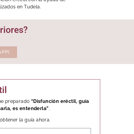
lizados en Tudela.
riores?
APP}
il
, he preparado
“Disfunción eréctil, guía
narla, es entenderla”
.
obtener la guía ahora.