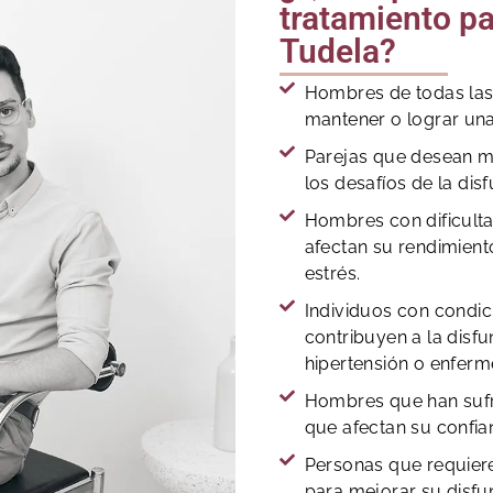
tratamiento pa
Tudela?
Hombres de todas las
mantener o lograr una
Parejas que desean me
los desafíos de la disf
Hombres con dificult
afectan su rendimient
estrés.
Individuos con condi
contribuyen a la disfu
hipertensión o enfer
Hombres que han sufr
que afectan su confia
Personas que requiere
para mejorar su disfu