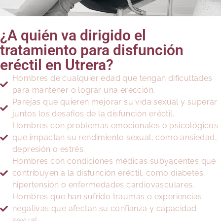
¿A quién va dirigido el
tratamiento para disfunción
eréctil en Utrera?
Hombres de cualquier edad que tengan dificultades
para mantener o lograr una erección.
Parejas que quieren mejorar su vida sexual y superar
juntos los desafíos de la disfunción eréctil.
Hombres con problemas emocionales o psicológicos
que impactan su rendimiento sexual, como ansiedad,
depresión o estrés.
Hombres con condiciones médicas subyacentes que
contribuyen a la disfunción eréctil, como diabetes,
hipertensión o enfermedades cardiovasculares.
Hombres que han sufrido traumas o experiencias
negativas que afectan su confianza y capacidad
sexual.