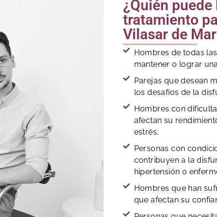
¿Quién puede b
tratamiento pa
Vilasar de Ma
Hombres de todas las
mantener o lograr una
Parejas que desean me
los desafíos de la disf
Hombres con dificult
afectan su rendimient
estrés.
Personas con condic
contribuyen a la disfu
hipertensión o enfer
Hombres que han sufr
que afectan su confia
Personas que necesita