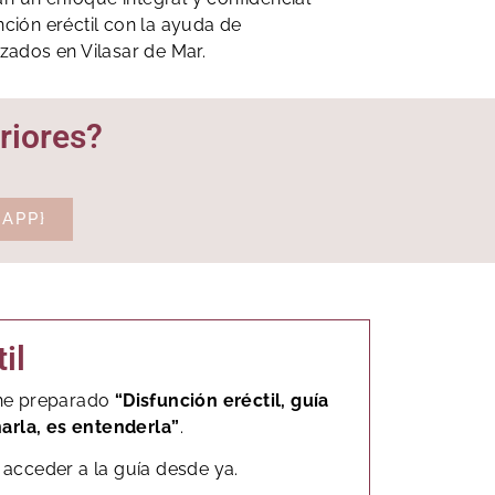
nción eréctil con la ayuda de
izados en Vilasar de Mar.
riores?
APP}
il
, he preparado
“Disfunción eréctil, guía
narla, es entenderla”
.
acceder a la guía desde ya.