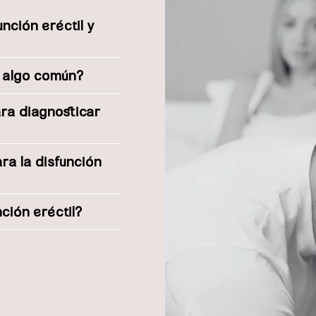
nción eréctil y
s algo común?
ara diagnosticar
ra la disfunción
nción eréctil?