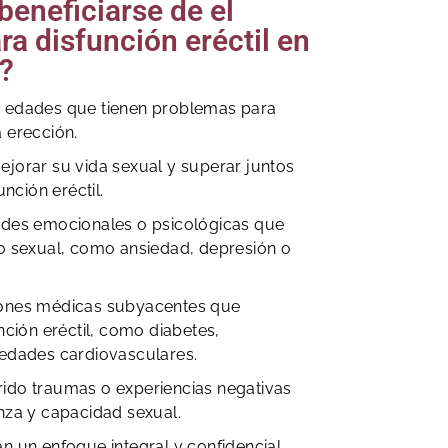
eneficiarse de el
ra disfunción eréctil en
r?
 edades que tienen problemas para
 erección.
jorar su vida sexual y superar juntos
unción eréctil.
ades emocionales o psicológicas que
o sexual, como ansiedad, depresión o
iones médicas subyacentes que
nción eréctil, como diabetes,
medades cardiovasculares.
ido traumas o experiencias negativas
nza y capacidad sexual.
n un enfoque integral y confidencial