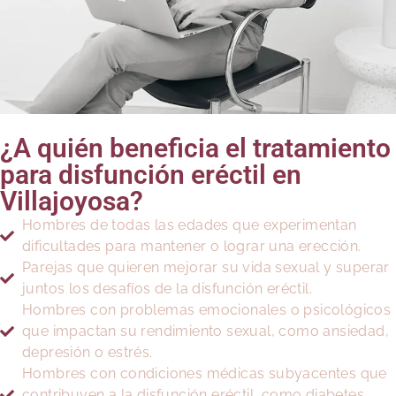
¿A quién beneficia el tratamiento
para disfunción eréctil en
Villajoyosa?
Hombres de todas las edades que experimentan
dificultades para mantener o lograr una erección.
Parejas que quieren mejorar su vida sexual y superar
juntos los desafíos de la disfunción eréctil.
Hombres con problemas emocionales o psicológicos
que impactan su rendimiento sexual, como ansiedad,
depresión o estrés.
Hombres con condiciones médicas subyacentes que
contribuyen a la disfunción eréctil, como diabetes,