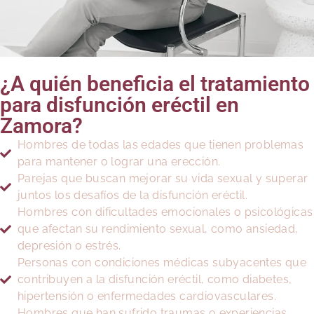
¿A quién beneficia el tratamiento
para disfunción eréctil en
Zamora?
Hombres de todas las edades que tienen problemas
para mantener o lograr una erección.
Parejas que buscan mejorar su vida sexual y superar
juntos los desafíos de la disfunción eréctil.
Hombres con dificultades emocionales o psicológicas
que afectan su rendimiento sexual, como ansiedad,
depresión o estrés.
Personas con condiciones médicas subyacentes que
contribuyen a la disfunción eréctil, como diabetes,
hipertensión o enfermedades cardiovasculares.
Hombres que han sufrido traumas o experiencias